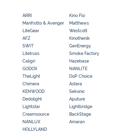
ARRI
Kino Flo
Manfrotto & Avenger
Matthews
LiteGear
Westcott
AFZ
Kinothenik
SWIT
GenEnergy
Litetruss
Smoke Factory
Caligri
Hazebase
GODOX
NANLITE
TheLight
DoP Choice
Chimera
Astera
KENWOOD
Sekonic
Dedolight
Aputure
Lightstar
Lightbridge
Creamsource
BackStage
NANLUX
Amaran
HOLLYLAND