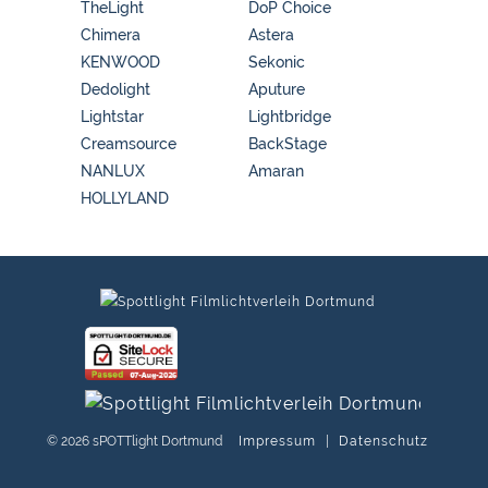
TheLight
DoP Choice
Chimera
Astera
KENWOOD
Sekonic
Dedolight
Aputure
Lightstar
Lightbridge
Creamsource
BackStage
NANLUX
Amaran
HOLLYLAND
© 2026 sPOTTlight Dortmund
Impressum
|
Datenschutz