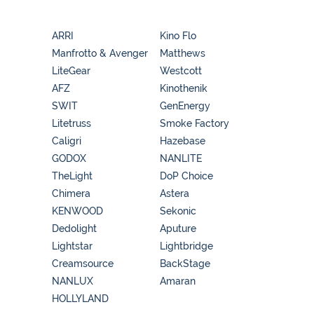
ARRI
Kino Flo
Manfrotto & Avenger
Matthews
LiteGear
Westcott
AFZ
Kinothenik
SWIT
GenEnergy
Litetruss
Smoke Factory
Caligri
Hazebase
GODOX
NANLITE
TheLight
DoP Choice
Chimera
Astera
KENWOOD
Sekonic
Dedolight
Aputure
Lightstar
Lightbridge
Creamsource
BackStage
NANLUX
Amaran
HOLLYLAND