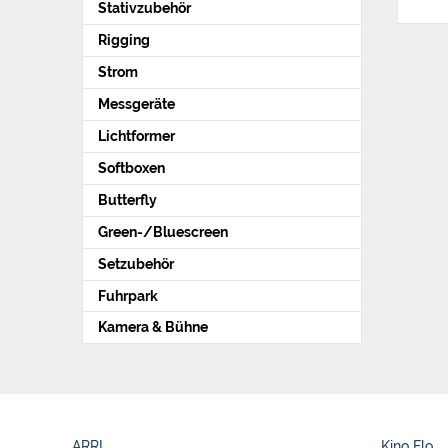
Stativzubehör
Rigging
Strom
Messgeräte
Lichtformer
Softboxen
Butterfly
Green-/Bluescreen
Setzubehör
Fuhrpark
Kamera & Bühne
ARRI
Kino Flo