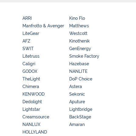
ARRI
Kino Flo
Manfrotto & Avenger
Matthews
LiteGear
Westcott
AFZ
Kinothenik
SWIT
GenEnergy
Litetruss
Smoke Factory
Caligri
Hazebase
GODOX
NANLITE
TheLight
DoP Choice
Chimera
Astera
KENWOOD
Sekonic
Dedolight
Aputure
Lightstar
Lightbridge
Creamsource
BackStage
NANLUX
Amaran
HOLLYLAND