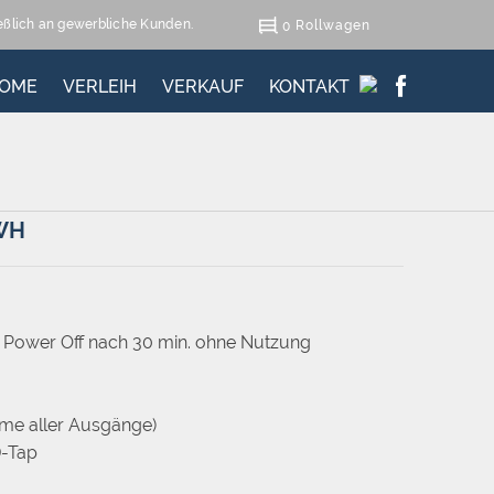
ießlich an gewerbliche Kunden.
Rollwagen
0
OME
VERLEIH
VERKAUF
KONTAKT
WH
 Power Off nach 30 min. ohne Nutzung
me aller Ausgänge)
D-Tap