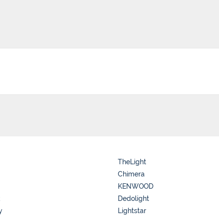
TheLight
Chimera
KENWOOD
k
Dedolight
y
Lightstar