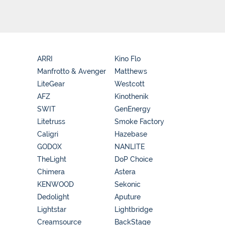
ARRI
Kino Flo
Manfrotto & Avenger
Matthews
LiteGear
Westcott
AFZ
Kinothenik
SWIT
GenEnergy
Litetruss
Smoke Factory
Caligri
Hazebase
GODOX
NANLITE
TheLight
DoP Choice
Chimera
Astera
KENWOOD
Sekonic
Dedolight
Aputure
Lightstar
Lightbridge
Creamsource
BackStage