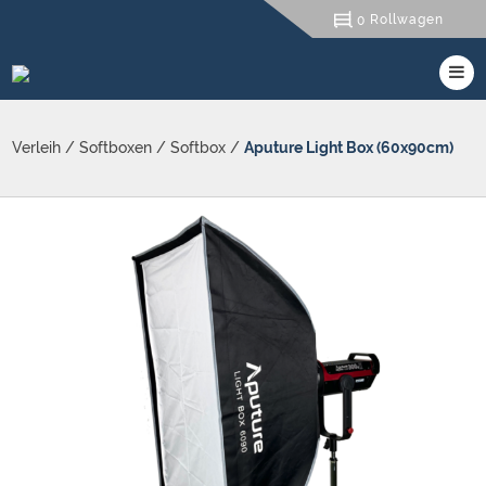
Rollwagen
0
Verleih
/
Softboxen
/
Softbox
/
Aputure Light Box (60x90cm)