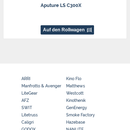
Aputure LS C300X
Auf den Rollwagen
ARRI
Kino Flo
Manfrotto & Avenger
Matthews
LiteGear
Westcott
AFZ
Kinothenik
SWIT
GenEnergy
Litetruss
Smoke Factory
Caligri
Hazebase
GODOX
NANLITE