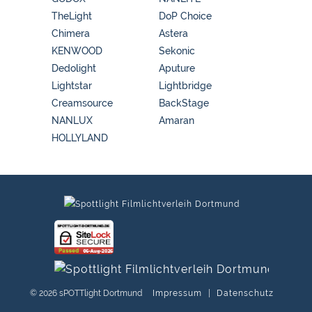
TheLight
DoP Choice
Chimera
Astera
KENWOOD
Sekonic
Dedolight
Aputure
Lightstar
Lightbridge
Creamsource
BackStage
NANLUX
Amaran
HOLLYLAND
© 2026 sPOTTlight Dortmund
Impressum
|
Datenschutz