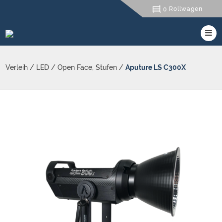
Rollwagen
0
Verleih
/
LED
/
Open Face, Stufen
/
Aputure LS C300X