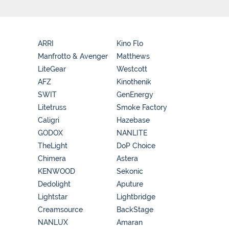
ARRI
Kino Flo
Manfrotto & Avenger
Matthews
LiteGear
Westcott
AFZ
Kinothenik
SWIT
GenEnergy
Litetruss
Smoke Factory
Caligri
Hazebase
GODOX
NANLITE
TheLight
DoP Choice
Chimera
Astera
KENWOOD
Sekonic
Dedolight
Aputure
Lightstar
Lightbridge
Creamsource
BackStage
NANLUX
Amaran