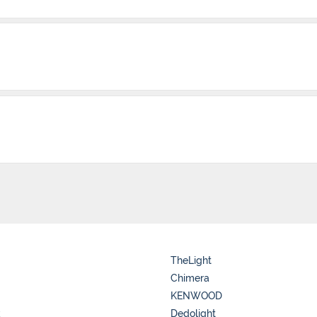
TheLight
Chimera
KENWOOD
k
Dedolight