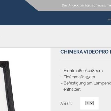
Das Angebot richtet sich ausschl
H
S
CHIMERA VIDEOPRO 
– Frontmaße: 60x80cm
– Tiefenmaß: 45cm
– Befestigung am Lampenko
enthalten)
Anzahl: