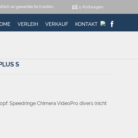
ießlich an gewerbliche Kunden.
Rollwagen
0
OME
VERLEIH
VERKAUF
KONTAKT
PLUS S
pf: Speedringe Chimera VideoPro divers (nicht