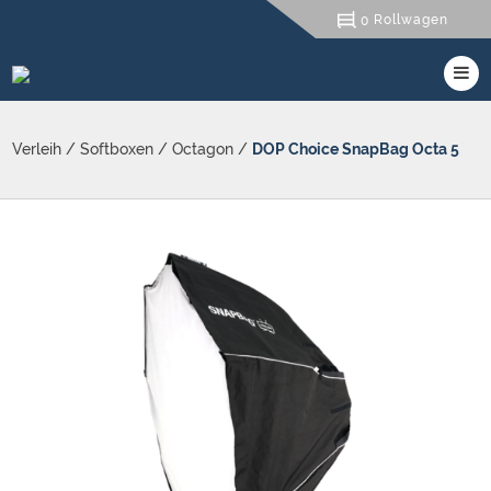
Rollwagen
0
Verleih
/
Softboxen
/
Octagon
/
DOP Choice SnapBag Octa 5