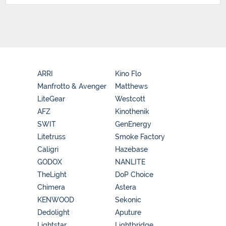
ARRI
Kino Flo
Manfrotto & Avenger
Matthews
LiteGear
Westcott
AFZ
Kinothenik
SWIT
GenEnergy
Litetruss
Smoke Factory
Caligri
Hazebase
GODOX
NANLITE
TheLight
DoP Choice
Chimera
Astera
KENWOOD
Sekonic
Dedolight
Aputure
Lightstar
Lightbridge