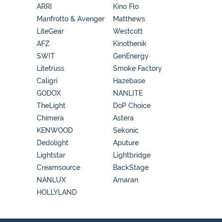
ARRI
Kino Flo
Manfrotto & Avenger
Matthews
LiteGear
Westcott
AFZ
Kinothenik
SWIT
GenEnergy
Litetruss
Smoke Factory
Caligri
Hazebase
GODOX
NANLITE
TheLight
DoP Choice
Chimera
Astera
KENWOOD
Sekonic
Dedolight
Aputure
Lightstar
Lightbridge
Creamsource
BackStage
NANLUX
Amaran
HOLLYLAND