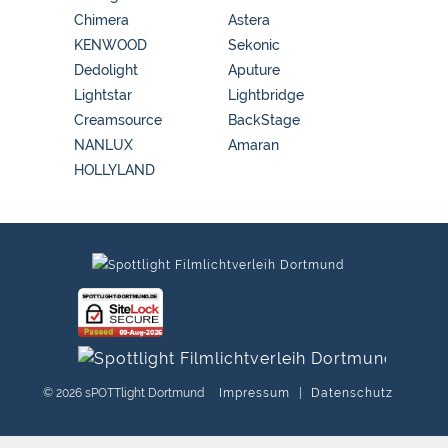
Chimera
Astera
KENWOOD
Sekonic
Dedolight
Aputure
Lightstar
Lightbridge
Creamsource
BackStage
NANLUX
Amaran
HOLLYLAND
© 2026 sPOTTlight Dortmund
Impressum
|
Datenschutz