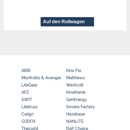
Auf den Rollwagen
ARRI
Kino Flo
Manfrotto & Avenger
Matthews
LiteGear
Westcott
AFZ
Kinothenik
SWIT
GenEnergy
Litetruss
Smoke Factory
Caligri
Hazebase
GODOX
NANLITE
TheLight
DoP Choice