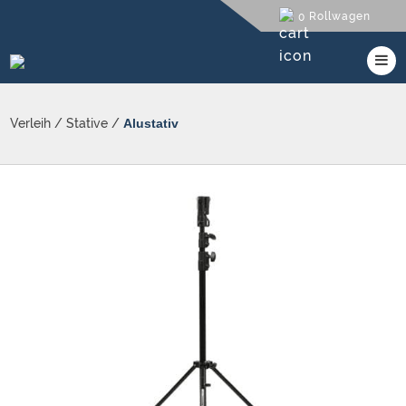
Rollwagen
0
Verleih
/
Stative
/
Alustativ