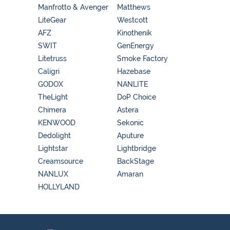
Manfrotto & Avenger
Matthews
LiteGear
Westcott
AFZ
Kinothenik
SWIT
GenEnergy
Litetruss
Smoke Factory
Caligri
Hazebase
GODOX
NANLITE
TheLight
DoP Choice
Chimera
Astera
KENWOOD
Sekonic
Dedolight
Aputure
Lightstar
Lightbridge
Creamsource
BackStage
NANLUX
Amaran
HOLLYLAND