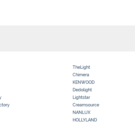
TheLight
Chimera
KENWOOD
k
Dedolight
y
Lightstar
ctory
Creamsource
NANLUX
HOLLYLAND