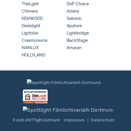
TheLight
DoP Choice
Chimera
Astera
KENWOOD
Sekonic
Dedolight
Aputure
Lightstar
Lightbridge
Creamsource
BackStage
NANLUX
Amaran
HOLLYLAND
© 2026 sPOTTlight Dortmund
Impressum
|
Datenschutz