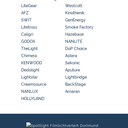
LiteGear
Westcott
AFZ
Kinothenik
SWIT
GenEnergy
Litetruss
Smoke Factory
Caligri
Hazebase
GODOX
NANLITE
TheLight
DoP Choice
Chimera
Astera
KENWOOD
Sekonic
Dedolight
Aputure
Lightstar
Lightbridge
Creamsource
BackStage
NANLUX
Amaran
HOLLYLAND