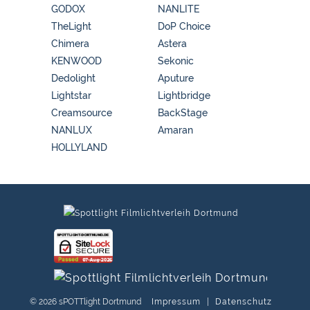
GODOX
NANLITE
TheLight
DoP Choice
Chimera
Astera
KENWOOD
Sekonic
Dedolight
Aputure
Lightstar
Lightbridge
Creamsource
BackStage
NANLUX
Amaran
HOLLYLAND
© 2026 sPOTTlight Dortmund
Impressum
|
Datenschutz