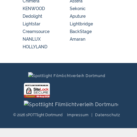
Chimera
Astera
KENWOOD
Sekonic
Dedolight
Aputure
Lightstar
Lightbridge
Creamsource
BackStage
NANLUX
Amaran
HOLLYLAND
© 2026 sPOTTlight Dortmund
Impressum
|
Datenschutz