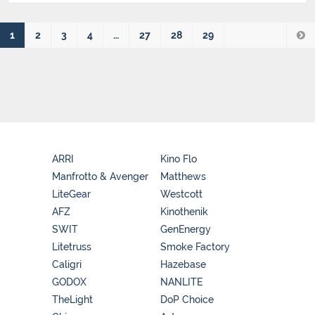
1
2
3
4
…
27
28
29
ARRI
Kino Flo
Manfrotto & Avenger
Matthews
LiteGear
Westcott
AFZ
Kinothenik
SWIT
GenEnergy
Litetruss
Smoke Factory
Caligri
Hazebase
GODOX
NANLITE
TheLight
DoP Choice