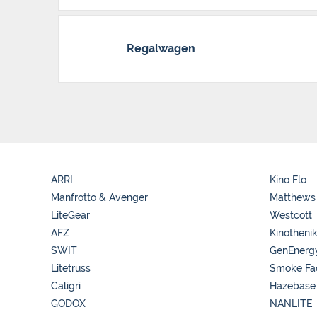
Regalwagen
ARRI
Kino Flo
Manfrotto & Avenger
Matthews
LiteGear
Westcott
AFZ
Kinotheni
SWIT
GenEnerg
Litetruss
Smoke Fa
Caligri
Hazebase
GODOX
NANLITE