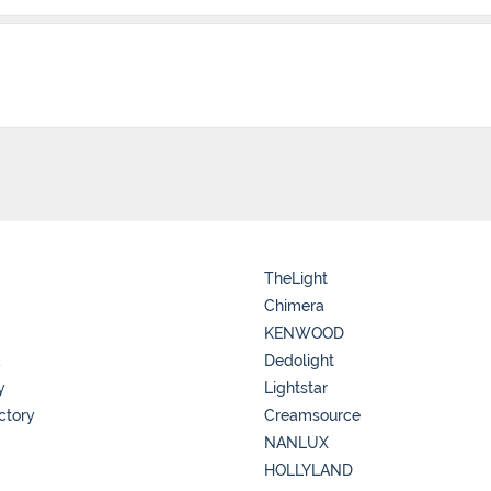
TheLight
Chimera
KENWOOD
k
Dedolight
y
Lightstar
ctory
Creamsource
NANLUX
HOLLYLAND