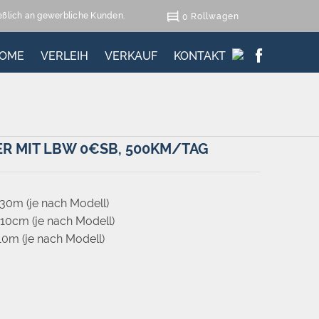
ießlich an gewerbliche Kunden.
Rollwagen
0
OME
VERLEIH
VERKAUF
KONTAKT
R MIT LBW 0€SB, 500KM/TAG
30m (je nach Modell)
10cm (je nach Modell)
0m (je nach Modell)