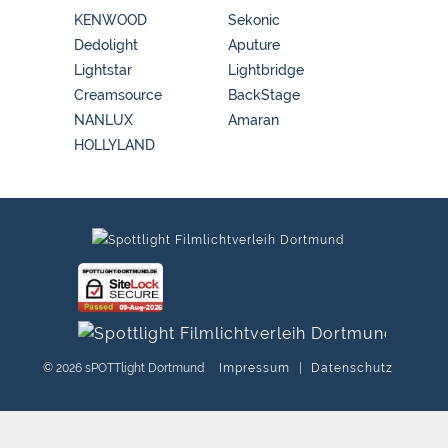
KENWOOD
Sekonic
Dedolight
Aputure
Lightstar
Lightbridge
Creamsource
BackStage
NANLUX
Amaran
HOLLYLAND
© 2026 sPOTTlight Dortmund
Impressum
|
Datenschutz