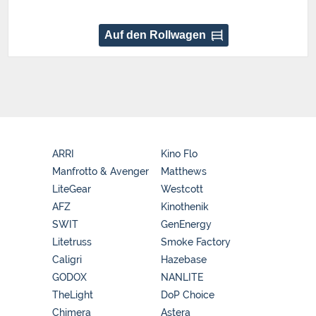
Auf den Rollwagen
ARRI
Kino Flo
Manfrotto & Avenger
Matthews
LiteGear
Westcott
AFZ
Kinothenik
SWIT
GenEnergy
Litetruss
Smoke Factory
Caligri
Hazebase
GODOX
NANLITE
TheLight
DoP Choice
Chimera
Astera