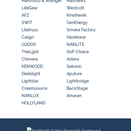
Manfrotto & Avenger
Matthews
LiteGear
Westcott
AFZ
Kinothenik
SWIT
GenEnergy
Litetruss
Smoke Factory
Caligri
Hazebase
GODOX
NANLITE
TheLight
DoP Choice
Chimera
Astera
KENWOOD
Sekonic
Dedolight
Aputure
Lightstar
Lightbridge
Creamsource
BackStage
NANLUX
Amaran
HOLLYLAND