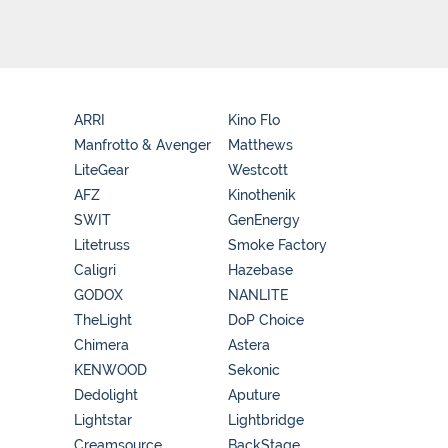
ARRI
Kino Flo
Manfrotto & Avenger
Matthews
LiteGear
Westcott
AFZ
Kinothenik
SWIT
GenEnergy
Litetruss
Smoke Factory
Caligri
Hazebase
GODOX
NANLITE
TheLight
DoP Choice
Chimera
Astera
KENWOOD
Sekonic
Dedolight
Aputure
Lightstar
Lightbridge
Creamsource
BackStage