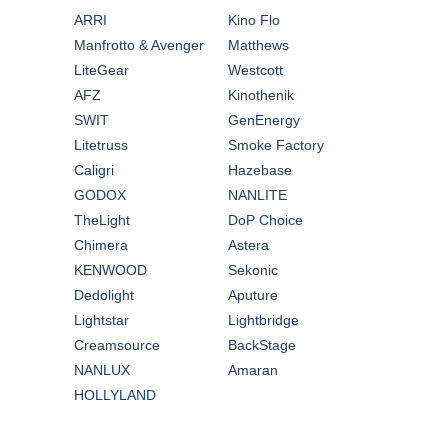
ARRI
Kino Flo
Manfrotto & Avenger
Matthews
LiteGear
Westcott
AFZ
Kinothenik
SWIT
GenEnergy
Litetruss
Smoke Factory
Caligri
Hazebase
GODOX
NANLITE
TheLight
DoP Choice
Chimera
Astera
KENWOOD
Sekonic
Dedolight
Aputure
Lightstar
Lightbridge
Creamsource
BackStage
NANLUX
Amaran
HOLLYLAND