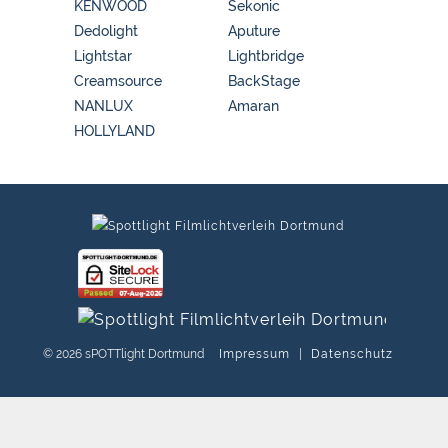
KENWOOD
Sekonic
Dedolight
Aputure
Lightstar
Lightbridge
Creamsource
BackStage
NANLUX
Amaran
HOLLYLAND
© 2026 sPOTTlight Dortmund
Impressum
|
Datenschutz