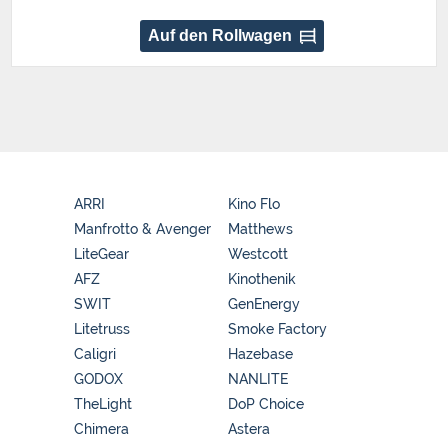
Auf den Rollwagen
ARRI
Kino Flo
Manfrotto & Avenger
Matthews
LiteGear
Westcott
AFZ
Kinothenik
SWIT
GenEnergy
Litetruss
Smoke Factory
Caligri
Hazebase
GODOX
NANLITE
TheLight
DoP Choice
Chimera
Astera