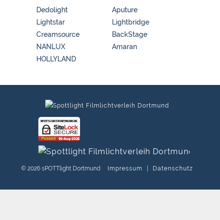
Dedolight
Aputure
Lightstar
Lightbridge
Creamsource
BackStage
NANLUX
Amaran
HOLLYLAND
© 2026 sPOTTlight Dortmund
Impressum
|
Datenschutz