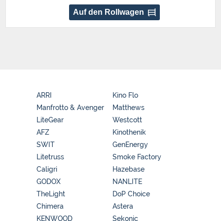
Auf den Rollwagen
ARRI
Kino Flo
Manfrotto & Avenger
Matthews
LiteGear
Westcott
AFZ
Kinothenik
SWIT
GenEnergy
Litetruss
Smoke Factory
Caligri
Hazebase
GODOX
NANLITE
TheLight
DoP Choice
Chimera
Astera
KENWOOD
Sekonic