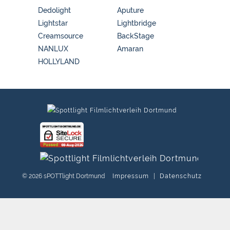
Dedolight
Aputure
Lightstar
Lightbridge
Creamsource
BackStage
NANLUX
Amaran
HOLLYLAND
© 2026 sPOTTlight Dortmund
Impressum
|
Datenschutz