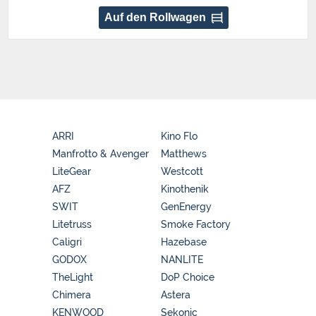
Auf den Rollwagen
ARRI
Kino Flo
Manfrotto & Avenger
Matthews
LiteGear
Westcott
AFZ
Kinothenik
SWIT
GenEnergy
Litetruss
Smoke Factory
Caligri
Hazebase
GODOX
NANLITE
TheLight
DoP Choice
Chimera
Astera
KENWOOD
Sekonic