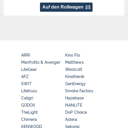
Auf den Rollwagen
ARRI
Kino Flo
Manfrotto & Avenger
Matthews
LiteGear
Westcott
AFZ
Kinothenik
SWIT
GenEnergy
Litetruss
Smoke Factory
Caligri
Hazebase
GODOX
NANLITE
TheLight
DoP Choice
Chimera
Astera
KENWOOD
Sekonic