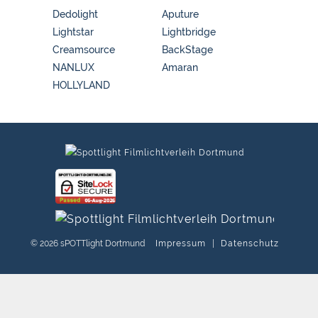
Dedolight
Aputure
Lightstar
Lightbridge
Creamsource
BackStage
NANLUX
Amaran
HOLLYLAND
© 2026 sPOTTlight Dortmund
Impressum
|
Datenschutz