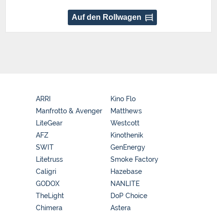
Auf den Rollwagen
ARRI
Kino Flo
Manfrotto & Avenger
Matthews
LiteGear
Westcott
AFZ
Kinothenik
SWIT
GenEnergy
Litetruss
Smoke Factory
Caligri
Hazebase
GODOX
NANLITE
TheLight
DoP Choice
Chimera
Astera