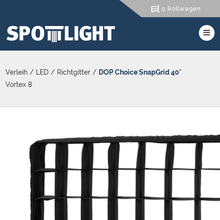
Rollwagen
0
Verleih
/
LED
/
Richtgitter
/
DOP Choice SnapGrid 40°
Vortex 8