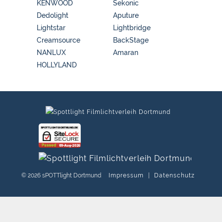
KENWOOD
Sekonic
Dedolight
Aputure
Lightstar
Lightbridge
Creamsource
BackStage
NANLUX
Amaran
HOLLYLAND
© 2026 sPOTTlight Dortmund
Impressum
|
Datenschutz