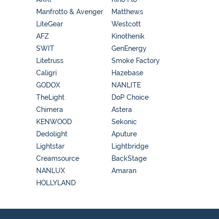
Manfrotto & Avenger
Matthews
LiteGear
Westcott
AFZ
Kinothenik
SWIT
GenEnergy
Litetruss
Smoke Factory
Caligri
Hazebase
GODOX
NANLITE
TheLight
DoP Choice
Chimera
Astera
KENWOOD
Sekonic
Dedolight
Aputure
Lightstar
Lightbridge
Creamsource
BackStage
NANLUX
Amaran
HOLLYLAND