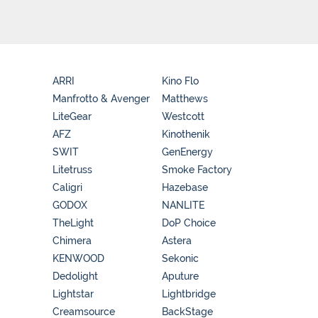
ARRI
Kino Flo
Manfrotto & Avenger
Matthews
LiteGear
Westcott
AFZ
Kinothenik
SWIT
GenEnergy
Litetruss
Smoke Factory
Caligri
Hazebase
GODOX
NANLITE
TheLight
DoP Choice
Chimera
Astera
KENWOOD
Sekonic
Dedolight
Aputure
Lightstar
Lightbridge
Creamsource
BackStage