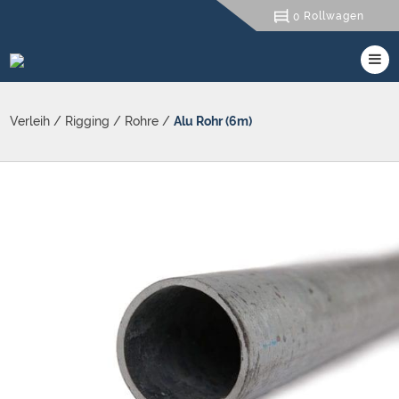
Rollwagen
0
Verleih
/
Rigging
/
Rohre
/
Alu Rohr (6m)