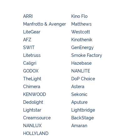
ARRI
Kino Flo
Manfrotto & Avenger
Matthews
LiteGear
Westcott
AFZ
Kinothenik
SWIT
GenEnergy
Litetruss
Smoke Factory
Caligri
Hazebase
GODOX
NANLITE
TheLight
DoP Choice
Chimera
Astera
KENWOOD
Sekonic
Dedolight
Aputure
Lightstar
Lightbridge
Creamsource
BackStage
NANLUX
Amaran
HOLLYLAND