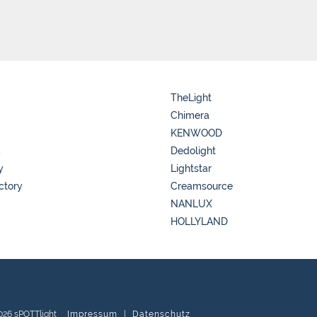
TheLight
Chimera
KENWOOD
k
Dedolight
y
Lightstar
ctory
Creamsource
NANLUX
HOLLYLAND
026 sPOTTlight
Impressum
|
Datenschutz