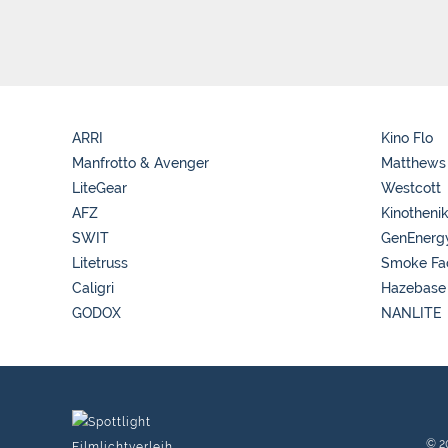
ARRI
Kino Flo
Manfrotto & Avenger
Matthews
LiteGear
Westcott
AFZ
Kinotheni
SWIT
GenEnerg
Litetruss
Smoke Fa
Caligri
Hazebase
GODOX
NANLITE
© 2