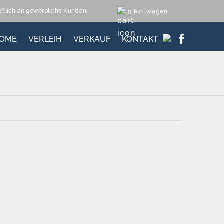
ießlich an gewerbliche Kunden.
Rollwagen
0
OME
VERLEIH
VERKAUF
KONTAKT