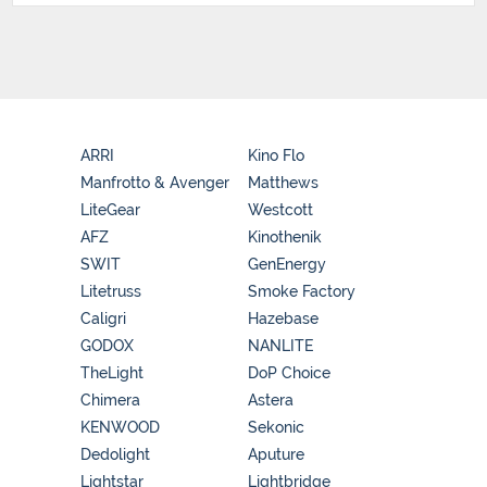
ARRI
Kino Flo
Manfrotto & Avenger
Matthews
LiteGear
Westcott
AFZ
Kinothenik
SWIT
GenEnergy
Litetruss
Smoke Factory
Caligri
Hazebase
GODOX
NANLITE
TheLight
DoP Choice
Chimera
Astera
KENWOOD
Sekonic
Dedolight
Aputure
Lightstar
Lightbridge