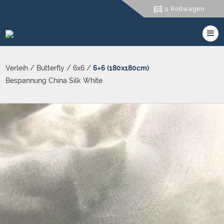
Rollwagen
0
Verleih
/
Butterfly
/
6x6
/
6×6 (180x180cm)
Bespannung China Silk White